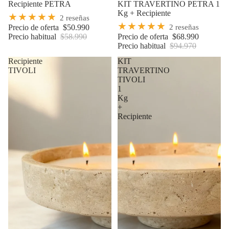
Oferta
Recipiente PETRA
Oferta
KIT TRAVERTINO PETRA 1
Kg + Recipiente
★★★★★
2 reseñas
★★★★★
Precio de oferta
$50.990
2 reseñas
Precio habitual
$58.990
Precio de oferta
$68.990
Precio habitual
$94.970
Recipiente
KIT
TIVOLI
TRAVERTINO
TIVOLI
1
Kg
+
Recipiente