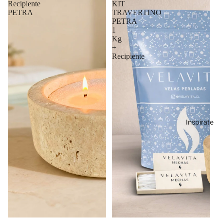
Recipiente
KIT
PETRA
TRAVERTINO
PETRA
1
Kg
+
Recipiente
Inspírate